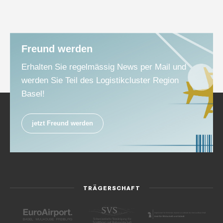
Freund werden
Erhalten Sie regelmässig News per Mail und
werden Sie Teil des Logistikcluster Region
Basel!
jetzt Freund werden
TRÄGERSCHAFT